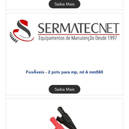
Saiba Mais
FusÃveis - 2 pcts para mp, ml & mm560
Saiba Mais