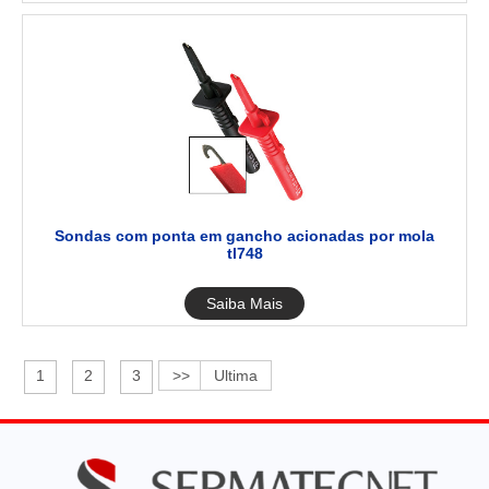
Sondas com ponta em gancho acionadas por mola
tl748
Saiba Mais
1
2
3
>>
Ultima